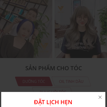
NHUỘM THỜI TRANG 3
NHUỘM THỜI TRANG 2
SẢN PHẨM CHO TÓC
DƯỠNG TÓC
OIL TINH DẦU
PHỤC HỒI TÓC
ĐẶT LỊCH HẸN