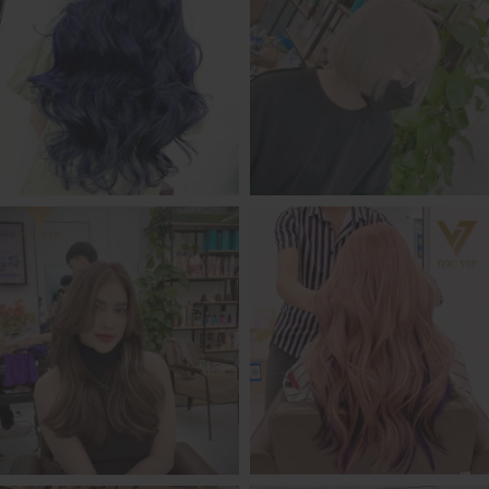
NHUỘM TÓC MÀU XÁM KHÓI
XU HƯỚNG MÀU TÓC 2023
10 MÀU TÓC NHUỘM ĐẸP
NHỮNG MÀU TÓC ĐẸP HOT
2023
NHẤT 2023 NÊN THAY ĐỔI