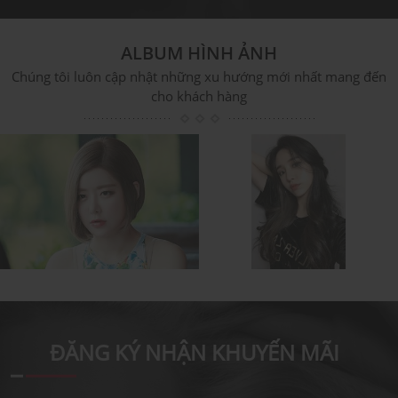
ALBUM HÌNH ẢNH
Chúng tôi luôn cập nhật những xu hướng mới nhất mang đến
cho khách hàng
CÁC KIỂU TÓC ĐẸP
ĐĂNG KÝ NHẬN KHUYẾN MÃI
CÁC KIỂU TÓC ĐẸP NHẤT
Các kiểu tóc ngắn ngang
2020 PHẢI XEM
vai