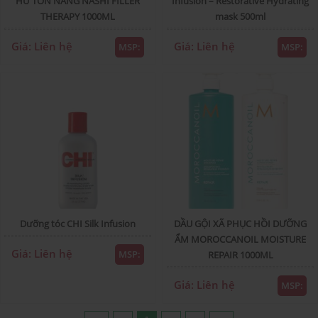
HƯ TỔN NĂNG NASHI FILLER
Infusion – Restorative Hydrating
THERAPY 1000ML
mask 500ml
Giá: Liên hệ
Giá: Liên hệ
MSP:
MSP:
Dưỡng tóc CHI Silk Infusion
DẦU GỘI XÃ PHỤC HỒI DƯỠNG
ẨM MOROCCANOIL MOISTURE
Giá: Liên hệ
MSP:
REPAIR 1000ML
Giá: Liên hệ
MSP: