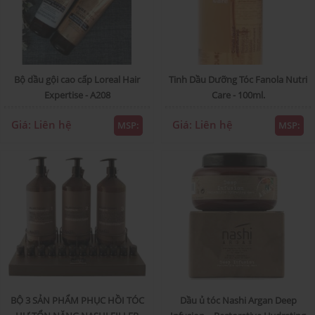
Bộ dầu gội cao cấp Loreal Hair
Tinh Dầu Dưỡng Tóc Fanola Nutri
Expertise - A208
Care - 100ml.
Giá: Liên hệ
Giá: Liên hệ
MSP:
MSP:
BỘ 3 SẢN PHẨM PHỤC HỒI TÓC
Dầu ủ tóc Nashi Argan Deep