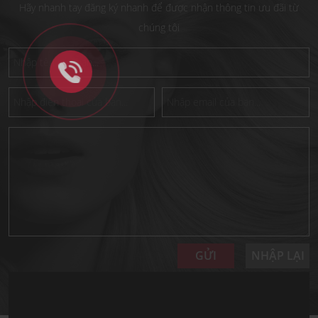
Hãy nhanh tay đăng ký nhanh để được nhận thông tin ưu đãi từ
chúng tôi
GỬI
NHẬP LẠI
VIDEO CLIP