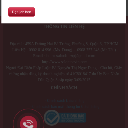
Nhuộm thời trang 2
Nhuộm thời trang.
Đặt lịch hẹn
THÔNG TIN LIÊN HỆ
Địa chỉ : 459A Đường Hai Bà Trưng, Phường 8, Quận 3, TP.HCM
Liên Hệ : 0902 814 996 (Ms. Dung) - 0908 757 248 (Mr Tài )
hotro.salontocvip@gmail.com
Email :
http://www.salontocvip.com
Người Đại Diện Pháp Luật: Bà Nguyễn Thị Ngọc Dung - Chủ hộ, Giấy
chứng nhận đăng ký doanh nghiệp số 41C8018417 do Ủy Ban Nhân
Dân Quận 3 cấp ngày 3/09/2015
CHÍNH SÁCH
- Chính sách khách hàng
- Chính sách bảo mật thông tin khách hàng