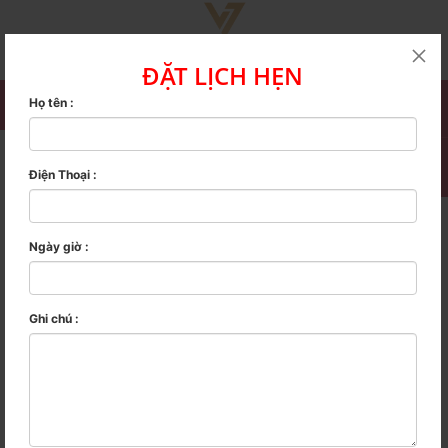
ĐẶT LỊCH HẸN
Họ tên :
Trang Chủ
Dịch vụ
Uốn cúp dợn
Điện Thoại :
UỐN CÚP DỢN
Ngày Đăng : 14/02/2019 - 10:51 AM
Ngày giờ :
CÁC TIN KHÁC
Kiểu tóc uốn đuôi ngang lưng
Ghi chú :
Kiểu tóc uốn đuôi lọn to
Kiểu tóc uốn đuôi cụp
Nhuộm tóc màu xám khói
Xu hướng màu tóc 2023
10 màu tóc nhuộm đẹp 2023
Những màu tóc đẹp hot nhất 2023 nên thay đổi
Nhuộm thời trang 3